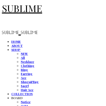
SUBLIME
HOME
ABOUT
SHOP
NEW
All
Necklace
Clothing
Ring
Earring
Acc
Shoes&Bag
Sacrf
Hair Acc
COLLECTION
BOARD
Notice
Q&A