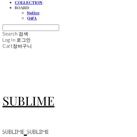
COLLECTION
BOARD
Notice
Q&A
Search
검색
Log In
로그인
Cart
장바구니
SUBLIME