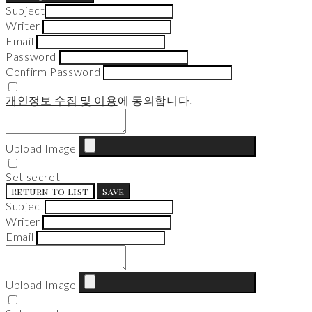
Subject
Writer
Email
Password
Confirm Password
개인정보 수집 및 이용
에 동의합니다.
Upload Image
Set secret
Return To List
Save
Subject
Writer
Email
Upload Image