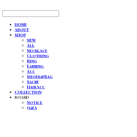
HOME
ABOUT
SHOP
NEW
All
Necklace
Clothing
Ring
Earring
Acc
Shoes&Bag
Sacrf
Hair Acc
COLLECTION
BOARD
Notice
Q&A