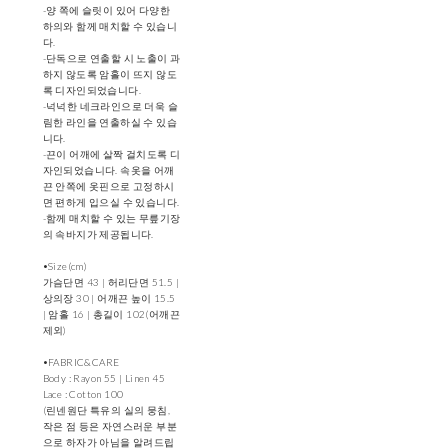
-양 쪽에 슬릿이 있어 다양한
하의와 함께 매치할 수 있습니
다.
-단독으로 연출할 시 노출이 과
하지 않도록 암홀이 뜨지 않도
록 디자인되었습니다.
-넉넉한 네크라인으로 더욱 슬
림한 라인을 연출하실 수 있습
니다.
-끈이 어깨에 살짝 걸치도록 디
자인되었습니다. 속옷을 어깨
끈 안쪽에 옷핀으로 고정하시
면 편하게 입으실 수 있습니다.
-함께 매치할 수 있는 무릎기장
의 속바지가 제공됩니다.
•Size(cm)
가슴단면 43 | 허리단면 51.5 |
상의장 30 | 어깨끈 높이 15.5
| 암홀 16 | 총길이 102(어깨끈
제외)
•FABRIC&CARE
Body : Rayon 55 | Linen 45
Lace : Cotton 100
(린넨원단 특유의 실의 뭉침,
작은 점 등은 자연스러운 부분
으로 하자가 아님을 알려드립