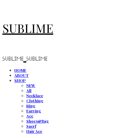
SUBLIME
HOME
ABOUT
SHOP
NEW
All
Necklace
Clothing
Ring
Earring
Acc
Shoes&Bag
Sacrf
Hair Acc