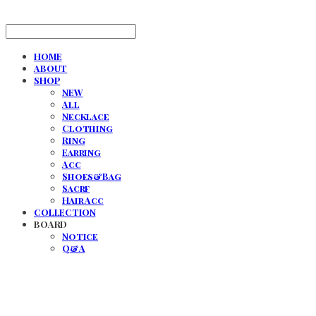
HOME
ABOUT
SHOP
NEW
All
Necklace
Clothing
Ring
Earring
Acc
Shoes&Bag
Sacrf
Hair Acc
COLLECTION
BOARD
Notice
Q&A