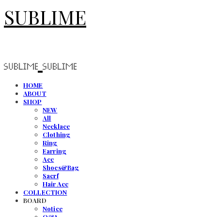
SUBLIME
HOME
ABOUT
SHOP
NEW
All
Necklace
Clothing
Ring
Earring
Acc
Shoes&Bag
Sacrf
Hair Acc
COLLECTION
BOARD
Notice
Q&A