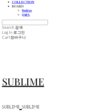
COLLECTION
BOARD
Notice
Q&A
Search
검색
Log In
로그인
Cart
장바구니
SUBLIME