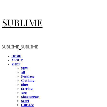
SUBLIME
HOME
ABOUT
SHOP
NEW
All
Necklace
Clothing
Ring
Earring
Acc
Shoes&Bag
Sacrf
Hair Acc