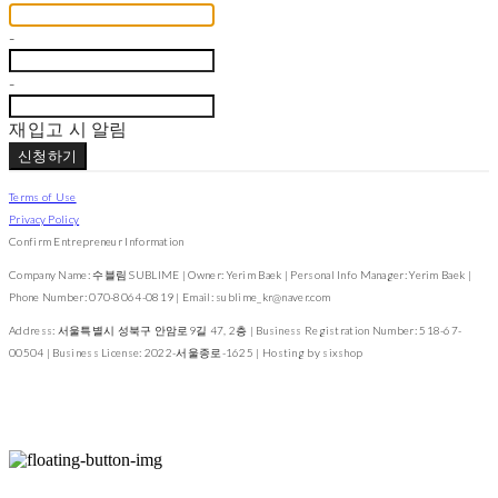
-
-
재입고 시 알림
신청하기
Terms of Use
Privacy Policy
Confirm Entrepreneur Information
Company Name: 수블림 SUBLIME | Owner: Yerim Baek | Personal Info Manager: Yerim Baek |
Phone Number: 070-8064-0819 | Email: sublime_kr@naver.com
Address: 서울특별시 성북구 안암로9길 47, 2층 | Business Registration Number:
518-67-
00504
| Business License:
2022-서울종로-1625
| Hosting by sixshop